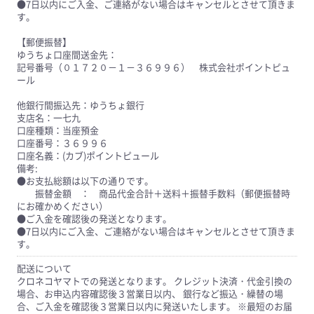
●7日以内にご入金、ご連絡がない場合はキャンセルとさせて頂きま
す。
【郵便振替】
ゆうちょ口座間送金先：
記号番号（０１７２０－１－３６９９６） 株式会社ポイントピュ
ール
他銀行間振込先：ゆうちょ銀行
支店名：一七九
口座種類：当座預金
口座番号：３６９９６
口座名義：(カブ)ポイントピュール
備考:
●お支払総額は以下の通りです。
振替金額 ： 商品代金合計＋送料＋振替手数料（郵便振替時
にお確かめください）
●ご入金を確認後の発送となります。
●7日以内にご入金、ご連絡がない場合はキャンセルとさせて頂きま
す。
配送について
クロネコヤマトでの発送となります。 クレジット決済・代金引換の
場合、お申込内容確認後３営業日以内、 銀行など振込・繰替の場
合、ご入金を確認後３営業日以内に発送いたします。 ※最短のお届