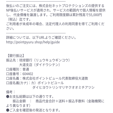
-----------------------------------------------------------
後払いのご注文には、株式会社ネットプロテクションズの提供する
NP後払いサービスが適用され、サービスの範囲内で個人情報を提供
し、 代金債権を譲渡します。ご利用限度額は累計残高で55,000円
（税込）迄です。
ご利用者が未成年の場合、法定代理人の利用同意を得てご利用くだ
さい。
-----------------------------------------------------------
詳細については、以下URLよりご確認ください。
http://pointpyuru.shop/help/guide
【銀行振込】
振込先：琉球銀行（リュウキュウギンコウ）
大道支店（ダイドウシテン）
口座種別：普通
口座番号：604402
口座名義：株式会社ポイントピュール代表取締役大道敦
口座名義(カナ)：カ）ポイントピユール
ダイヒヨウトリシマリヤクオオミチアツシ
備考：
●お支払総額は以下の通りです。
振込金額 ： 商品代金合計＋送料＋振込手数料（金融機関に
より異なります）
●ご入金を確認後の発送となります。