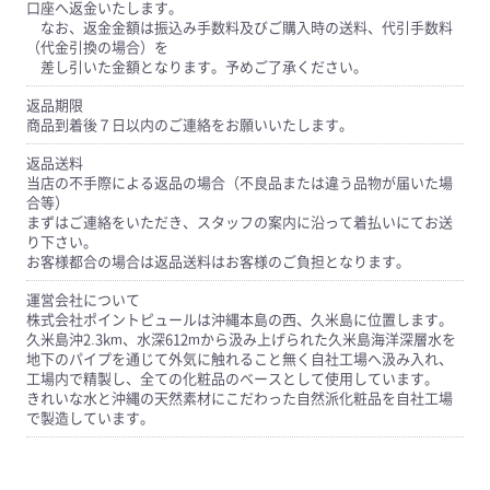
口座へ返金いたします。
なお、返金金額は振込み手数料及びご購入時の送料、代引手数料
（代金引換の場合）を
差し引いた金額となります。予めご了承ください。
返品期限
商品到着後７日以内のご連絡をお願いいたします。
返品送料
当店の不手際による返品の場合（不良品または違う品物が届いた場
合等）
まずはご連絡をいただき、スタッフの案内に沿って着払いにてお送
り下さい。
お客様都合の場合は返品送料はお客様のご負担となります。
運営会社について
株式会社ポイントピュールは沖縄本島の西、久米島に位置します。
久米島沖2.3km、水深612mから汲み上げられた久米島海洋深層水を
地下のパイプを通じて外気に触れること無く自社工場へ汲み入れ、
工場内で精製し、全ての化粧品のベースとして使用しています。
きれいな水と沖縄の天然素材にこだわった自然派化粧品を自社工場
で製造しています。