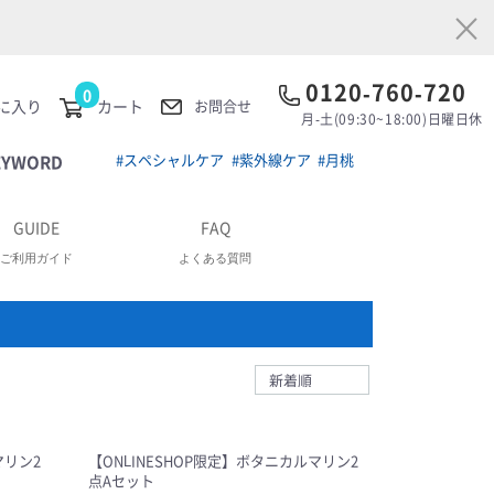
×
0120-760-720
0
に入り
カート
お問合せ
月-土(09:30~18:00)日曜日休
EYWORD
#スペシャルケア
#紫外線ケア
#月桃
GUIDE
FAQ
ご利用ガイド
よくある質問
マリン2
【ONLINESHOP限定】ボタニカルマリン2
点Aセット