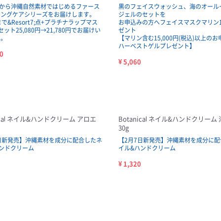
Spaから沖縄自然素材ではじめるファース
黒のフェイスウォッシュ、海のオール
ジングケアシリーズをお届けします。
ジェルのセットを
まで&Resort7;点+プラチナラップマス
お申込みの方へフェイスマスクマリン
ット25,080円→21,780円でお届けい
ゼント
す。
【マリン含む15,000円(税込)以上の
ハーベストゲルプレゼント】
0
¥ 5,060
nical ネイル&ハンドクリーム アロエ
Botanical ネイル&ハンドクリーム
30g
日新発売】沖縄素材を成分に配合したネ
【2月7日新発売】沖縄素材を成分に配
ンドクリーム
イル&ハンドクリーム
¥ 1,320