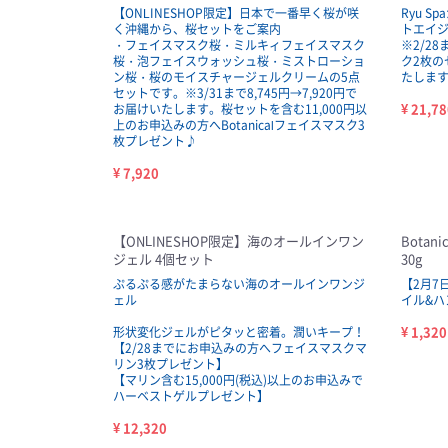
【ONLINESHOP限定】日本で一番早く桜が咲
Ryu 
く沖縄から、桜セットをご案内
トエイ
・フェイスマスク桜・ミルキィフェイスマスク
※2/28
桜・泡フェイスウォッシュ桜・ミストローショ
ク2枚のセ
ン桜・桜のモイスチャージェルクリームの5点
たしま
セットです。※3/31まで8,745円→7,920円で
¥ 21,78
お届けいたします。桜セットを含む11,000円以
上のお申込みの方へBotanicalフェイスマスク3
枚プレゼント♪
¥ 7,920
【ONLINESHOP限定】海のオールインワン
Bota
ジェル 4個セット
30g
ぷるぷる感がたまらない海のオールインワンジ
【2月7
ェル
イル&ハ
¥ 1,320
形状変化ジェルがピタッと密着。潤いキープ！
【2/28までにお申込みの方へフェイスマスクマ
リン3枚プレゼント】
【マリン含む15,000円(税込)以上のお申込みで
ハーベストゲルプレゼント】
¥ 12,320