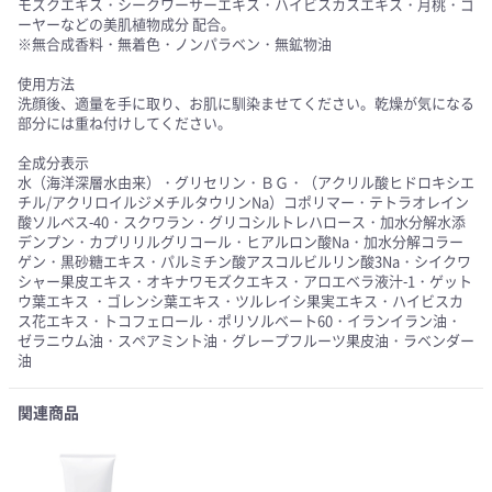
モズクエキス・シークワーサーエキス・ハイビスカスエキス・月桃・ゴ
ーヤーなどの美肌植物成分 配合。
※無合成香料・無着色・ノンパラベン・無鉱物油
使用方法
洗顔後、適量を手に取り、お肌に馴染ませてください。乾燥が気になる
部分には重ね付けしてください。
全成分表示
水（海洋深層水由来）・グリセリン・ＢＧ・（アクリル酸ヒドロキシエ
チル/アクリロイルジメチルタウリンNa）コポリマー・テトラオレイン
酸ソルベス-40・スクワラン・グリコシルトレハロース・加水分解水添
デンプン・カプリリルグリコール・ヒアルロン酸Na・加水分解コラー
ゲン・黒砂糖エキス・パルミチン酸アスコルビルリン酸3Na・シイクワ
シャー果皮エキス・オキナワモズクエキス・アロエベラ液汁-1・ゲット
ウ葉エキス ・ゴレンシ葉エキス・ツルレイシ果実エキス・ハイビスカ
ス花エキス・トコフェロール・ポリソルベート60・イランイラン油・
ゼラニウム油・スペアミント油・グレープフルーツ果皮油・ラベンダー
油
関連商品