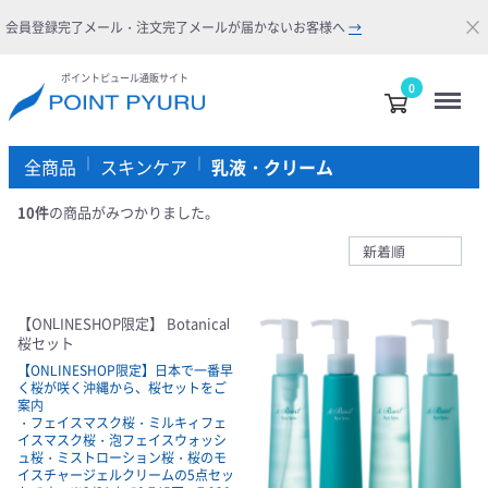
×
会員登録完了メール・注文完了メールが届かないお客様へ
→
ポイントピュール通販サイト
Menu
0
全商品
スキンケア
乳液・クリーム
10
件
の商品がみつかりました。
【ONLINESHOP限定】 Botanical
桜セット
【ONLINESHOP限定】日本で一番早
く桜が咲く沖縄から、桜セットをご
案内
・フェイスマスク桜・ミルキィフェ
イスマスク桜・泡フェイスウォッシ
ュ桜・ミストローション桜・桜のモ
イスチャージェルクリームの5点セッ