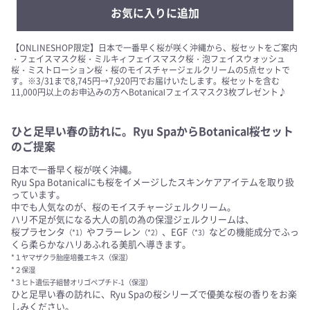
お気に入りに追加
【ONLINESHOP限定】日本で一番早く桜が咲く沖縄から、桜セットをご案内
・フェイスマスク桜・ミルキィフェイスマスク桜・泡フェイスウォッシュ
桜・ミストローション桜・桜のモイスチャージェルクリームの5点セットで
す。※3/31まで8,745円→7,920円でお届けいたします。桜セットを含む
11,000円以上のお申込みの方へBotanicalフェイスマスク3枚プレゼント♪
ひと足早い春の訪れに。Ryu SpaからBotanical桜セット
のご提案
日本で一番早く桜が咲く沖縄。
Ryu Spa Botanicalにも桜をイメージしたスキンケアアイテムを取り扱
っています。
中でも人気なのが、桜のモイスチャージェルクリーム。
ハリ不足が気になる大人の肌の為の保湿ジェルクリームは、
桜プラセンタ
やフラーレン
、EGF
などの機能成分でふっ
（*1）
（*2）
（*3）
くら柔らかなハリあふれる美肌へ導きます。
*１ヤマザクラ胎座培養エキス（保湿）
*２保湿
*３ヒト遺伝子組替オリゴペプチド-1（保湿）
ひと足早い春の訪れに、Ryu Spaの桜シリーズで優美な桜の香りをお楽
しみください。