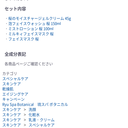
セット内容
・
桜のモイスチャージェルクリーム 45g
・
泡フェイスウォッシュ 桜 150ml
・
ミストローション 桜 100ml
・
ミルキィフェイスマスク 桜
・
フェイスマスク 桜
全成分表記
各商品ページご確認ください
カテゴリ
スペシャルケア
スキンケア
乾燥肌
エイジングケア
キャンペーン
Ryu Spa Botanical 琉スパ ボタニカル
スキンケア
洗顔
スキンケア
化粧水
スキンケア
乳液・クリーム
スキンケア
スペシャルケア