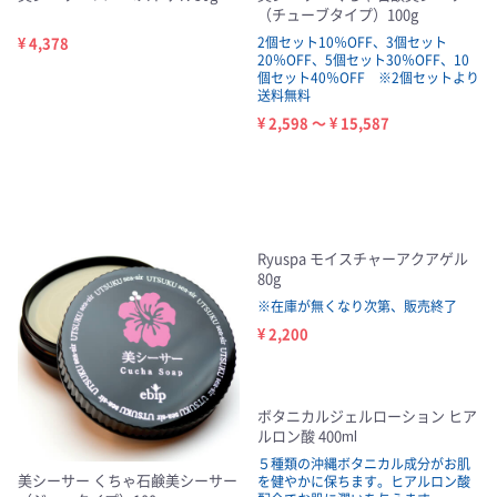
（チューブタイプ）100g
¥ 4,378
2個セット10％OFF、3個セット
20％OFF、5個セット30％OFF、10
個セット40％OFF ※2個セットより
送料無料
¥ 2,598 ～ ¥ 15,587
Ryuspa モイスチャーアクアゲル
80g
※在庫が無くなり次第、販売終了
¥ 2,200
ボタニカルジェルローション ヒア
ルロン酸 400ml
５種類の沖縄ボタニカル成分がお肌
美シーサー くちゃ石鹸美シーサー
を健やかに保ちます。ヒアルロン酸