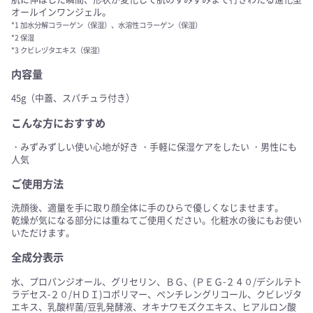
オールインワンジェル。
*1 加水分解コラーゲン（保湿）、水溶性コラーゲン（保湿）
*2 保湿
*3 クビレヅタエキス（保湿）
内容量
45g（中蓋、スパチュラ付き）
こんな方におすすめ
・みずみずしい使い心地が好き ・手軽に保湿ケアをしたい ・男性にも
人気
ご使用方法
洗顔後、適量を手に取り顔全体に手のひらで優しくなじませます。
乾燥が気になる部分には重ねてご使用ください。化粧水の後にもお使い
いただけます。
全成分表示
水、プロパンジオール、グリセリン、ＢＧ、(ＰＥＧ-２４０/デシルテト
ラデセス-２０/ＨＤＩ)コポリマー、ペンチレングリコール、クビレヅタ
エキス、乳酸桿菌/豆乳発酵液、オキナワモズクエキス、ヒアルロン酸