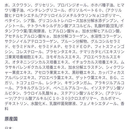
水、スクワラン、グリセリン、プロパンジオール、ホホバ種子油、ヒマ
ワリ種子油、ペンチレングリコール、ポリソルベート６０、(アクリル
酸ヒドロキシエチル/アクリロイルジメチルタウリンＮａ)コポリマー、
ベタイン、シア脂、グリコシルトレハロース加水分解水添デンプン、イ
ノシトール、テトラヘキシルデカン酸アスコルビル、乳酸桿菌(豆乳/ボ
タンフウウ葉/茎)発酵液、ヒアルロン酸Ｎａ、加水分解ヒアルロン酸、
アセチルヒアルロン酸Ｎａ、加水分解コラーゲン、水溶性コラーゲン、
サクシノイルアテロコラーゲン、プルーン分解物、グルコシルセラミ
ド、セラミドＮＰ、セラミドＡＰ、セラミドＥＯＰ、フィトスフィンゴ
シン、コレステロール、プラセンタエキス、テマリカタヒバエキスリン
ゴ果実培養細胞エキス、ヨモギカルスエキス、アロエベラカルスエキ
ス、オタネニンジンカルス培養エキス、イチョウカルス培養エキス、ム
ラサキバレンギクカルス培養エキス、加水分解エラスチン、シィクワシ
ャー果皮エキス、アセロラ果実エキス、黒砂糖エキス、カッパフィカス
アルバレジエキス、アロエベラ葉エキス、ゲットウ葉エキス、ＢＧ、ニ
ガリ、トコフェロール、レシチン、キサンタンガム、アラキジルアルコ
ール、アラキルグルコシド、ベヘニルアルコール、イソステアリン酸ソ
ルビタン、ラウロイル乳酸Ｎａ、ステアリン酸ソルビタン、(アクリレ
ーツ/アクリル酸アルキル(Ｃ１０-３０))クロスポリマー、カルボマー、
デキストリン、水酸化Ｋ、乳酸桿菌発酵液、フェノキシエタノール、香
料
原産国
日本