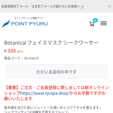
×
会員登録完了メール・注文完了メールが届かないお客様へ
→
ポイントピュール通販サイト
Menu
0
Botanical フェイスマスク シークワーサー
¥ 330
(税込)
商品コード：
bt-msk-hl
ただいま品切れ中です
【重要】ご注文・ご会員登録に関しましては新オンライン
ショップ
https://www.ryuspa.shop/
からお手数ですがお
願いいたします
紫外線を浴びた肌にジューシーな潤いをとどけてキメを整えます。
シークワーサー*は沖縄を代表するフルーツ。