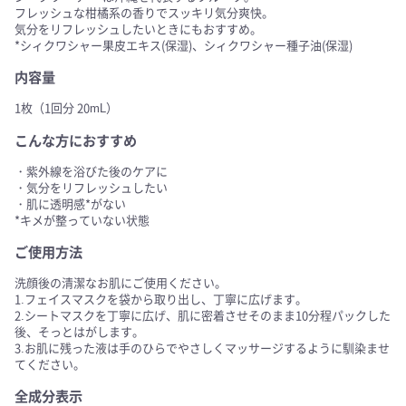
フレッシュな柑橘系の香りでスッキリ気分爽快。
気分をリフレッシュしたいときにもおすすめ。
*シィクワシャー果皮エキス(保湿)、シィクワシャー種子油(保湿)
内容量
1枚（1回分 20mL）
こんな方におすすめ
・紫外線を浴びた後のケアに
・気分をリフレッシュしたい
・肌に透明感*がない
*キメが整っていない状態
ご使用方法
洗顔後の清潔なお肌にご使用ください。
1.フェイスマスクを袋から取り出し、丁寧に広げます。
2.シートマスクを丁寧に広げ、肌に密着させそのまま10分程パックした
後、そっとはがします。
3.お肌に残った液は手のひらでやさしくマッサージするように馴染ませ
てください。
全成分表示