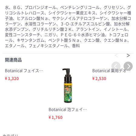
水、ＢＧ、プロパンジオール、ペンチレングリコール、グリセリン、グ
リコシルトレハロース、シイクワシャー果皮エキス、シイクワシャー種
子油、ヒアルロン酸Ｎａ、サクシノイルアテロコラーゲン、加水分解コ
ラーゲン、水溶性コラーゲン、３-Ｏ-エチルアスコルビン酸、加水分解
水添デンプン、グリチルリチン酸２Ｋ、アラントイン、イノシトール、
変性コーンスターチ、ニガリ、ＰＥＧ-６０水添ヒマシ油、トコフェロ
ール、キサンタンガム、ペンテト酸５Ｎａ、クエン酸、クエン酸Ｎａ、
エタノール、フェノキシエタノール、香料
関連商品
Botanical フェイス＆ボディソープ シークワーサー 80g
Botanical 薬用デオドラントミスト シークワーサー 80ml
¥ 1,320
¥ 2,530
Botanical 泡フェイスウォッシュ シークワーサー 150ml
¥ 1,760
カテゴリ