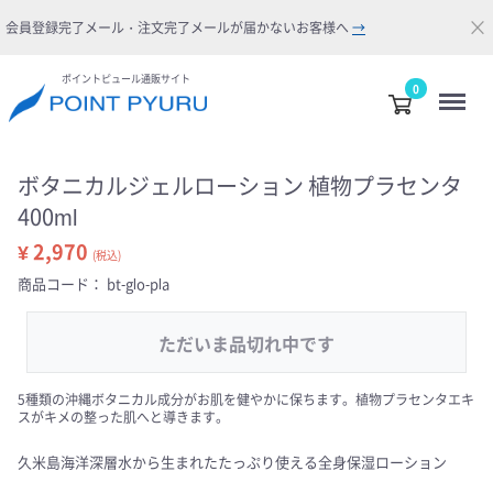
×
会員登録完了メール・注文完了メールが届かないお客様へ
→
ポイントピュール通販サイト
Menu
0
ボタニカルジェルローション 植物プラセンタ
400ml
¥ 2,970
(税込)
商品コード：
bt-glo-pla
ただいま品切れ中です
5種類の沖縄ボタニカル成分がお肌を健やかに保ちます。植物プラセンタエキ
スがキメの整った肌へと導きます。
久米島海洋深層水から生まれたたっぷり使える全身保湿ローション