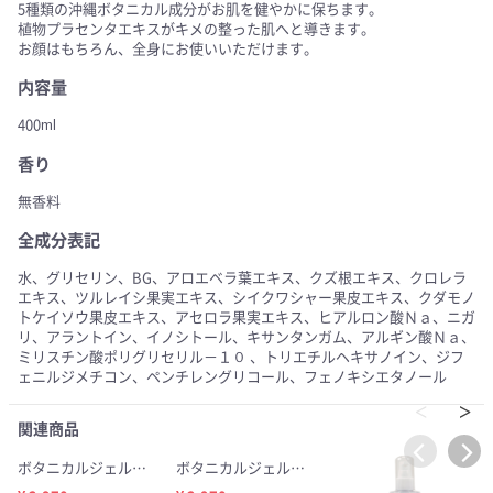
5種類の沖縄ボタニカル成分がお肌を健やかに保ちます。
植物プラセンタエキスがキメの整った肌へと導きます。
お顔はもちろん、全身にお使いいただけます。
内容量
400ml
香り
無香料
全成分表記
水、グリセリン、BG、アロエベラ葉エキス、クズ根エキス、クロレラ
エキス、ツルレイシ果実エキス、シイクワシャー果皮エキス、クダモノ
トケイソウ果皮エキス、アセロラ果実エキス、ヒアルロン酸Ｎａ、ニガ
リ、アラントイン、イノシトール、キサンタンガム、アルギン酸Ｎａ、
ミリスチン酸ポリグリセリル－１０ 、トリエチルヘキサノイン、ジフ
ェニルジメチコン、ペンチレングリコール、フェノキシエタノール
関連商品
ボタニカルジェルローション ハトムギとビタミンC誘導体 400ml
ボタニカルジェルローション ヒアルロン酸 400ml