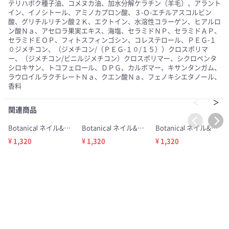
テリハボク種子油、コメヌカ油、加水分解ケラチン（羊毛）、アラント
イン、イノシトール、アミノカプロン酸、３-Ｏ-エチルアスコルビン
酸、グリチルリチン酸２Ｋ、エクトイン、水溶性コラーゲン、ヒアルロ
ン酸Ｎａ、アセロラ果実エキス、海塩、セラミドＮＰ、セラミドＡＰ、
セラミドＥＯＰ、フィトスフィンゴシン、コレステロール、ＰＥＧ-１
０ジメチコン、（ジメチコン/（ＰＥＧ-１０/１５））クロスポリマ
ー、（ジメチコン/ビニルジメチコン）クロスポリマー、シクロペンタ
シロキサン、トコフェロール、ＤＰＧ、カルボマー、キサンタンガム、
ラウロイルラクチレートＮａ、クエン酸Ｎａ、フェノキシエタノール、
香料
関連商品
Botanical ネイル&ハンドクリーム 海ぶどう 30g
Botanical ネイル&ハンドクリーム アロエ 30g
Botanical ネイル&ハンドクリーム シークワーサー 30g
¥ 1,320
¥ 1,320
¥ 1,320