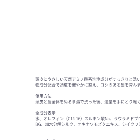
頭皮にやさしい天然アミノ酸系洗浄成分がすっきりと洗
物成分配合で頭皮を健やかに整え、コシのある髪を育み
使用方法
頭皮と髪全体をぬるま湯で洗った後、適量を手にとり軽
全成分表示
水、オレフィン（C14-16）スルホン酸Na、ラウラミ
BG、加水分解シルク、オキナワモズクエキス、シイクワ