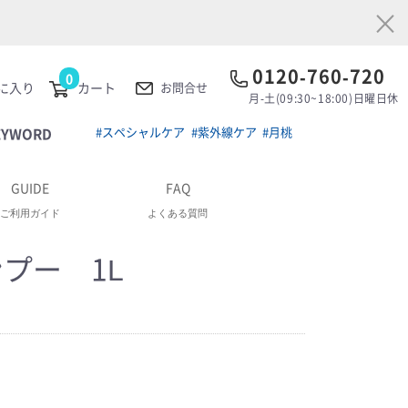
×
0120-760-720
0
に入り
カート
お問合せ
月-土(09:30~18:00)日曜日休
EYWORD
#スペシャルケア
#紫外線ケア
#月桃
GUIDE
FAQ
ご利用ガイド
よくある質問
ンプー 1L