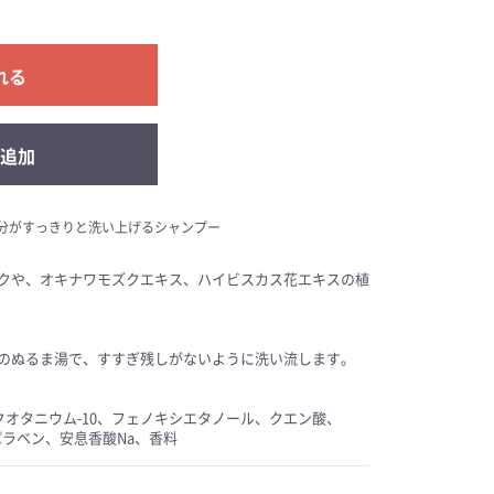
れる
追加
分がすっきりと洗い上げるシャンプー
クや、オキナワモズクエキス、ハイビスカス花エキスの植
のぬるま湯で、すすぎ残しがないように洗い流します。
クオタニウム-10、フェノキシエタノール、クエン酸、
ラベン、安息香酸Na、香料