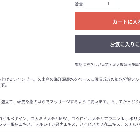
数量
カートに入
お気に入りに
頭皮にやさしい天然アミノ酸系洗浄成
い上げるシャンプー。久米島の海洋深層水をベースに保湿成分の加水分解シル
ます。
く泡立て、頭皮を指のはらでマッサージするように洗います。そしてたっぷり
ドプロピルベタイン、コカミドメチルMEA、ラウロイルメチルアラニンNa、ポリ
シャー果皮エキス、ツルレイシ果実エキス、ハイビスカス花エキス、メチルパ