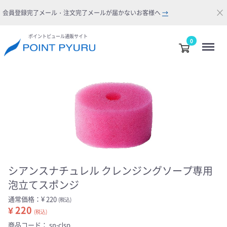
×
会員登録完了メール・注文完了メールが届かないお客様へ
→
ポイントピュール通販サイト
Menu
0
シアンスナチュレル クレンジングソープ専用
泡立てスポンジ
通常価格：
¥ 220
(税込)
¥ 220
(税込)
商品コード：
sn-clsp