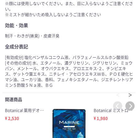
※顔には使用しないでください。また、目に入らないようご注意くださ
い。
※ミストが細かいため吸入しないようご注意ください
効能・効果
制汗・わきが(腋臭)・皮膚汗臭
全成分表記
[有効成分] 塩化ベンザルコニウム液、パラフェノールスルホン酸亜鉛
[その他の成分] 水、エタノール、濃グリセリン、ジグリセリン、ミョウ
バン、メントール、オウバクエキス、アロエエキス-２、チンピエキ
ス、ゲットウ葉エキス、ニチレイ・アセロラエキスＷＢ、ＰＯＥ硬化ヒ
マシ油、ユーカリ油、香料、フェノキシエタノール、ジエチレントリア
ミン５酢酸５Ｎａ液、ＢＧ
関連商品
Botanical 薬用デオドラントミスト シークワーサー 80ml
Botanical ミストローション マリン 100ml
¥ 2,530
¥ 1,980