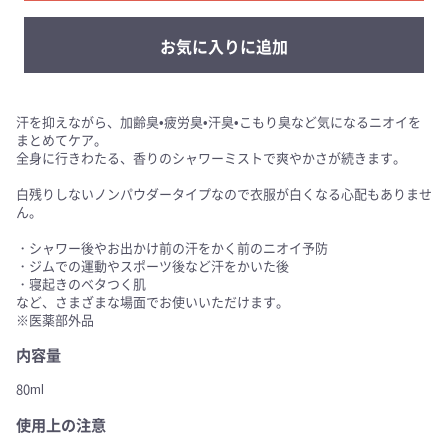
お気に入りに追加
汗を抑えながら、加齢臭•疲労臭•汗臭•こもり臭など気になるニオイを
まとめてケア。
全身に行きわたる、香りのシャワーミストで爽やかさが続きます。
白残りしないノンパウダータイプなので衣服が白くなる心配もありませ
ん。
・シャワー後やお出かけ前の汗をかく前のニオイ予防
・ジムでの運動やスポーツ後など汗をかいた後
・寝起きのベタつく肌
など、さまざまな場面でお使いいただけます。
※医薬部外品
内容量
80ml
使用上の注意